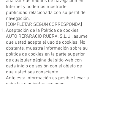
analizar sus hábitos de navegación en
Internet y podemos mostrarle
publicidad relacionada con su perfil de
navegación.
[COMPLETAR SEGÚN CORRESPONDA]
Aceptación de la Política de cookies
AUTO REPARACIO RUERA, S.L.U., asume
que usted acepta el uso de cookies. No
obstante, muestra información sobre su
política de cookies en la parte superior
de cualquier página del sitio web con
cada inicio de sesión con el objeto de
que usted sea consciente.
Ante esta información es posible llevar a
cabo las siguientes acciones
[MODIFICAR SEGÚN CORRESPONDA]:
Aceptar. Para aceptar la colocación y/o
lectura de las cookies analíticas de
Google.
Modificar su configuración. Podrá
obtener más información sobre qué son
las cookies, conocer la política de
cookies de AUTO REPARACIO RUERA,