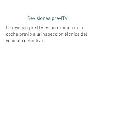
Revisiones pre-ITV
La revisión pre ITV es un examen de tu
coche previo a la inspección técnica del
vehículo definitiva.
Pasar esta revisión te asegurará tener tu
coche en perfecto estado, para que el
resultado al pasar la ITV de tu vehículo
sea favorable.
Equilibrado de ruedas
El equilibrado de ruedas es un proceso
que hay que hacer para que el coche
circule de forma cómoda y segura para